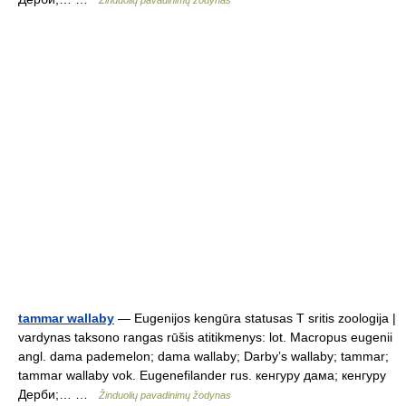
Žinduolių pavadinimų žodynas
tammar wallaby
— Eugenijos kengūra statusas T sritis zoologija |
vardynas taksono rangas rūšis atitikmenys: lot. Macropus eugenii
angl. dama pademelon; dama wallaby; Darby’s wallaby; tammar;
tammar wallaby vok. Eugenefilander rus. кенгуру дама; кенгуру
Дерби;… …
Žinduolių pavadinimų žodynas