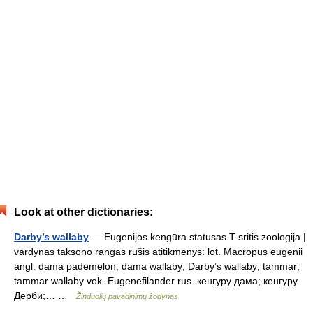
Look at other dictionaries:
Darby’s wallaby
— Eugenijos kengūra statusas T sritis zoologija |
vardynas taksono rangas rūšis atitikmenys: lot. Macropus eugenii
angl. dama pademelon; dama wallaby; Darby’s wallaby; tammar;
tammar wallaby vok. Eugenefilander rus. кенгуру дама; кенгуру
Дерби;… …
Žinduolių pavadinimų žodynas