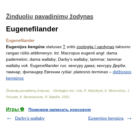
Žinduolių pavadinimų žodynas
Eugenefilander
Eugenefilander
Eugenijos
kengūra
statusas
T
sritis
zoologija | vardynas
taksono
rangas
rūšis
atitikmenys
:
lot.
Macropus eugenii
angl.
dama
pademelon; dama wallaby; Darby’s wallaby; tammar; tammar
wallaby
vok.
Eugenefilander
rus.
кенгуру дама; кенгуру Дерби;
тамнар; филандер Евгении
ryšiai
:
platesnis terminas
–
didžiosios
kengūros
Žinduolių pavadinimų žodynas. - Ekologijos inst. l-kla
.
R. Mažeikytė, E. Mickevičius, J.
Prūsaitė, K. Baranauskas, R. Baleišis
.
2002
.
Игры ⚽
Поможем написать курсовую
Darby’s wallaby
Eugenijos kengūra