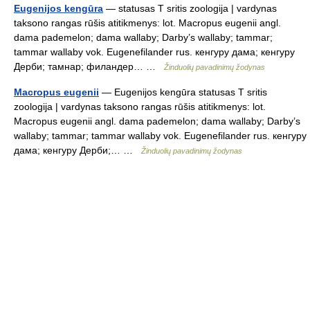
Eugenijos kengūra
— statusas T sritis zoologija | vardynas
taksono rangas rūšis atitikmenys: lot. Macropus eugenii angl.
dama pademelon; dama wallaby; Darby’s wallaby; tammar;
tammar wallaby vok. Eugenefilander rus. кенгуру дама; кенгуру
Дерби; тамнар; филандер… …
Žinduolių pavadinimų žodynas
Macropus eugenii
— Eugenijos kengūra statusas T sritis
zoologija | vardynas taksono rangas rūšis atitikmenys: lot.
Macropus eugenii angl. dama pademelon; dama wallaby; Darby’s
wallaby; tammar; tammar wallaby vok. Eugenefilander rus. кенгуру
дама; кенгуру Дерби;… …
Žinduolių pavadinimų žodynas