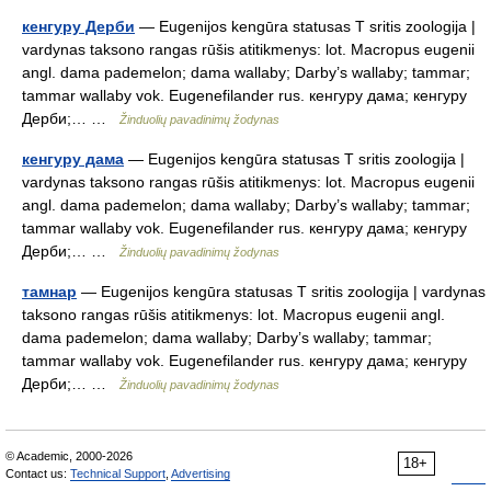
кенгуру Дерби
— Eugenijos kengūra statusas T sritis zoologija |
vardynas taksono rangas rūšis atitikmenys: lot. Macropus eugenii
angl. dama pademelon; dama wallaby; Darby’s wallaby; tammar;
tammar wallaby vok. Eugenefilander rus. кенгуру дама; кенгуру
Дерби;… …
Žinduolių pavadinimų žodynas
кенгуру дама
— Eugenijos kengūra statusas T sritis zoologija |
vardynas taksono rangas rūšis atitikmenys: lot. Macropus eugenii
angl. dama pademelon; dama wallaby; Darby’s wallaby; tammar;
tammar wallaby vok. Eugenefilander rus. кенгуру дама; кенгуру
Дерби;… …
Žinduolių pavadinimų žodynas
тамнар
— Eugenijos kengūra statusas T sritis zoologija | vardynas
taksono rangas rūšis atitikmenys: lot. Macropus eugenii angl.
dama pademelon; dama wallaby; Darby’s wallaby; tammar;
tammar wallaby vok. Eugenefilander rus. кенгуру дама; кенгуру
Дерби;… …
Žinduolių pavadinimų žodynas
© Academic, 2000-2026
18+
Contact us:
Technical Support
,
Advertising