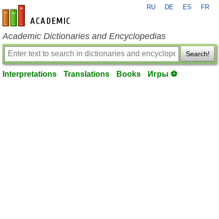
RU
DE
ES
FR
en-academic.com
Academic Dictionaries and Encyclopedias
Search!
Interpretations
Translations
Books
Игры ⚽